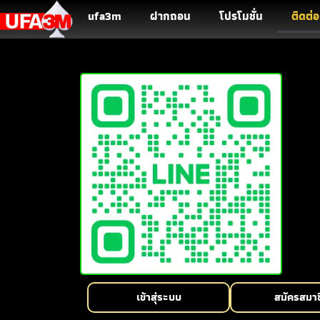
ufa3m
ฝากถอน
โปรโมชั่น
ติดต่อ
ติดต่อเรา
เข้าสุ่ระบบ
สมัครสมาช